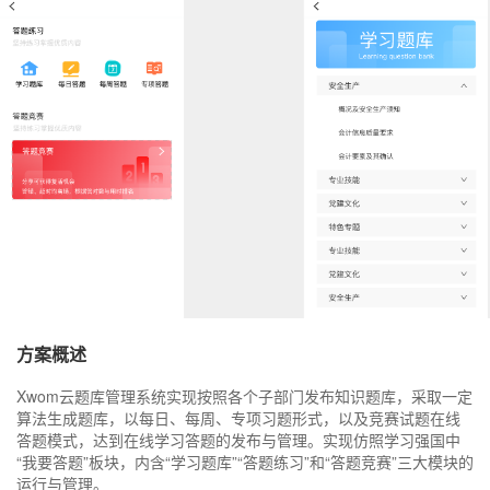
社会化媒体综合管理与发布
xpaper融媒体报刊SAAS解决方案
控制台
登录
注册
开发者资源
专家视窗
融媒体基础应用
Xedit融媒体采编SAAS解决方案
文档中心
增值服务
智慧党建
XTP融媒体选题策划SAAS解决方案
常见问题
伙伴赋能培训
融媒体可视化
舆情分析SAAS解决方案
财务问题
学习中心
新闻线索
XDMPS融媒体媒资管理SAAS解决方案
常见问题
基础服务
融媒体管控SAAS应用
社会化媒体综合管理与发布SAAS解决方案
文档中心
融媒体SAAS云服务权益
数据加工SAAS解决方案
热点分析
综合知识库
自助服务
融媒体中心通用解决方案
传播分析
融媒体基础应用SAAS产品文档
新手入门
xportal网站群解决方案
融媒体发布SAAS产品文档
方案概述
热门自助服务
智慧党建方案
融媒体生产SAAS产品文档
Xwom云题库管理系统实现按照各个子部门发布知识题库，采取一定
服务
历史报刊数据库建设方案
算法生成题库，以每日、每周、专项习题形式，以及竞赛试题在线
答题模式，达到在线学习答题的发布与管理。实现仿照学习强国中
扫描加工方案
基础服务
“我要答题”板块，内含“学习题库”“答题练习”和“答题竞赛”三大模块的
运行与管理。