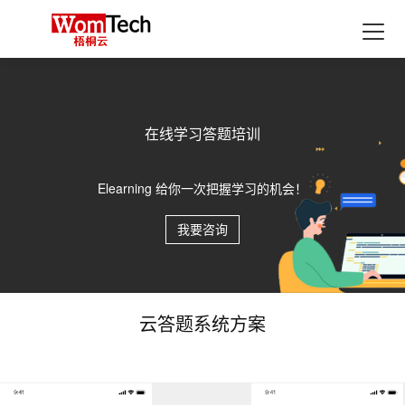
首页
产品
融媒体生产SAAS应用
最新活动
在线学习答题培训
在线学习答题培训
在线学习答题培训
xpaper融媒体报刊
解决方案
Xedit融媒体采编
融媒体中心行业解决方案
支持与服务
Elearning 给你一次把握学习的机会！
Elearning 给你一次把握学习的机会！
Elearning 给你一次把握学习的机会！
XDMPS融媒体媒资管理
数据加工服务
教育行业融媒体中心解决方案
经典案例
我要咨询
我要咨询
我要咨询
XTP融媒体选题策划
集团企业融媒体中心解决方案
历史报刊数据库建设
合作伙伴
融媒体发布SAAS应用
广电行业融媒体中心解决方案
扫描加工服务
了解更多
xportal网站群
政府行业地市级融媒体中心解决方案
全息数据代加工服务
云答题系统方案
关于中栖梧桐云
xlearning云答题
融媒体中心应用解决方案
开发者资源
最新动态
舆情分析
xlearning云答题Saas解决方案
最佳实践
行业解读