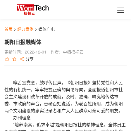
首页
产品
首页
>
经典案例
>
媒体广电
融媒体生产SAAS应用
最新活动
朝阳日报融媒体
xpaper融媒体报刊
解决方案
更新时间：2022-12-01
作者：中栖梧桐云
Xedit融媒体采编
融媒体中心行业解决方案
支持与服务
分享
XDMPS融媒体媒资管理
数据加工服务
教育行业融媒体中心解决方案
经典案例
XTP融媒体选题策划
集团企业融媒体中心解决方案
历史报刊数据库建设
合作伙伴
喉舌宣党意，鼓呼传民声。《朝阳日报》坚持党性和人民
融媒体发布SAAS应用
性的有机统一，牢牢把握正确的舆论导向，全面报道朝阳市社
广电行业融媒体中心解决方案
扫描加工服务
了解更多
会主义建设和改革开放的成就，及时、准确、响亮地传达市
xportal网站群
政府行业地市级融媒体中心解决方案
全息数据代加工服务
委、市政府的声音，替老百姓说话，为老百姓所用，成为朝阳
关于中栖梧桐云
两个文明建设的忠实记录者和广大人民群众可亲可爱的朋友。
xlearning云答题
融媒体中心应用解决方案
开发者资源
最新动态
办刊理念
舆情分析
xlearning云答题Saas解决方案
“培养崇高，追求卓越”是朝阳日报社的精神理念。全体员工
最佳实践
行业解读