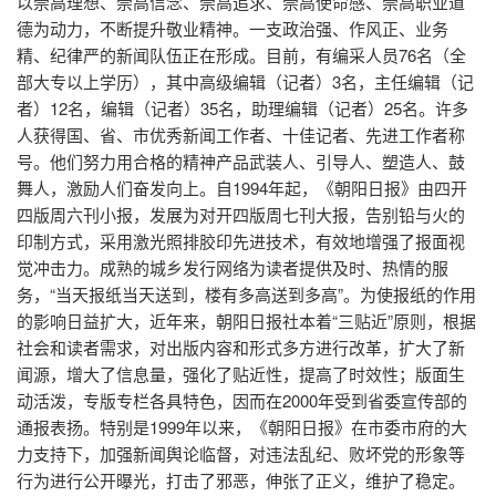
以崇高理想、崇高信念、崇高追求、崇高使命感、崇高职业道
社会化媒体综合管理与发布
xpaper融媒体报刊SAAS解决方案
控制台
登录
注册
开发者资源
德为动力，不断提升敬业精神。一支政治强、作风正、业务
专家视窗
融媒体基础应用
Xedit融媒体采编SAAS解决方案
精、纪律严的新闻队伍正在形成。目前，有编采人员76名（全
文档中心
增值服务
部大专以上学历），其中高级编辑（记者）3名，主任编辑（记
智慧党建
XTP融媒体选题策划SAAS解决方案
常见问题
者）12名，编辑（记者）35名，助理编辑（记者）25名。许多
伙伴赋能培训
融媒体可视化
舆情分析SAAS解决方案
人获得国、省、市优秀新闻工作者、十佳记者、先进工作者称
财务问题
号。他们努力用合格的精神产品武装人、引导人、塑造人、鼓
学习中心
新闻线索
XDMPS融媒体媒资管理SAAS解决方案
常见问题
舞人，激励人们奋发向上。自1994年起，《朝阳日报》由四开
基础服务
融媒体管控SAAS应用
社会化媒体综合管理与发布SAAS解决方案
四版周六刊小报，发展为对开四版周七刊大报，告别铅与火的
文档中心
印制方式，采用激光照排胶印先进技术，有效地增强了报面视
融媒体SAAS云服务权益
数据加工SAAS解决方案
热点分析
觉冲击力。成熟的城乡发行网络为读者提供及时、热情的服
综合知识库
自助服务
融媒体中心通用解决方案
务，“当天报纸当天送到，楼有多高送到多高”。为使报纸的作用
传播分析
融媒体基础应用SAAS产品文档
的影响日益扩大，近年来，朝阳日报社本着“三贴近”原则，根据
新手入门
xportal网站群解决方案
社会和读者需求，对出版内容和形式多方进行改革，扩大了新
融媒体发布SAAS产品文档
闻源，增大了信息量，强化了贴近性，提高了时效性；版面生
热门自助服务
智慧党建方案
融媒体生产SAAS产品文档
动活泼，专版专栏各具特色，因而在2000年受到省委宣传部的
服务
历史报刊数据库建设方案
通报表扬。特别是1999年以来，《朝阳日报》在市委市府的大
力支持下，加强新闻舆论临督，对违法乱纪、败坏党的形象等
扫描加工方案
基础服务
行为进行公开曝光，打击了邪恶，伸张了正义，维护了稳定。