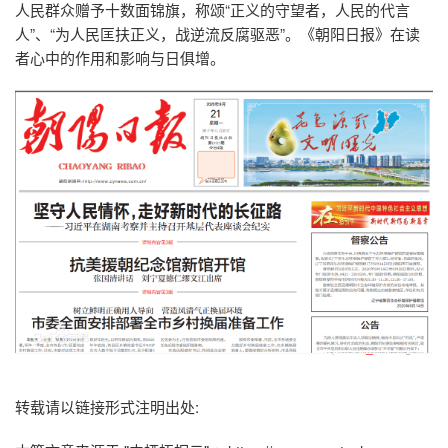
数字出版方案
增值服务
人民群众赠予十数面锦旗，称颂“正义的守望者，人民的代言
人”、“为人民匡扶正义，战逆流反腐驱恶”。《朝阳日报》在读
智慧媒体
自助服务
者心中的作用和影响与日俱增。
转载请以链接形式注明出处: