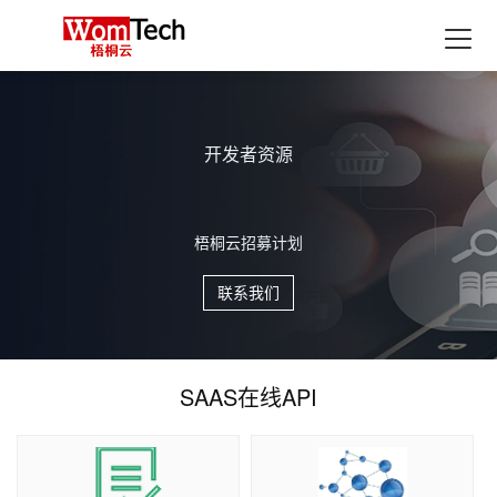
首页
产品
融媒体生产SAAS应用
最新活动
开发者资源
开发者资源
开发者资源
xpaper融媒体报刊
解决方案
Xedit融媒体采编
融媒体中心行业解决方案
支持与服务
梧桐云招募计划
梧桐云招募计划
梧桐云招募计划
XDMPS融媒体媒资管理
数据加工服务
教育行业融媒体中心解决方案
经典案例
XTP融媒体选题策划
联系我们
联系我们
联系我们
集团企业融媒体中心解决方案
历史报刊数据库建设
合作伙伴
融媒体发布SAAS应用
广电行业融媒体中心解决方案
扫描加工服务
了解更多
xportal网站群
政府行业地市级融媒体中心解决方案
全息数据代加工服务
SAAS在线API
关于中栖梧桐云
xlearning云答题
融媒体中心应用解决方案
开发者资源
最新动态
舆情分析
xlearning云答题Saas解决方案
最佳实践
行业解读