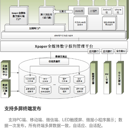
社会化媒体综合管理与发布
xpaper融媒体报刊SAAS解决方案
控制台
登录
注册
开发者资源
专家视窗
融媒体基础应用
Xedit融媒体采编SAAS解决方案
文档中心
增值服务
智慧党建
XTP融媒体选题策划SAAS解决方案
常见问题
伙伴赋能培训
融媒体可视化
舆情分析SAAS解决方案
财务问题
学习中心
新闻线索
XDMPS融媒体媒资管理SAAS解决方案
常见问题
基础服务
融媒体管控SAAS应用
社会化媒体综合管理与发布SAAS解决方案
文档中心
融媒体SAAS云服务权益
数据加工SAAS解决方案
热点分析
综合知识库
自助服务
融媒体中心通用解决方案
传播分析
融媒体基础应用SAAS产品文档
新手入门
xportal网站群解决方案
融媒体发布SAAS产品文档
热门自助服务
智慧党建方案
融媒体生产SAAS产品文档
服务
支持多屏终端发布
历史报刊数据库建设方案
扫描加工方案
支持PC端、移动端、微信端、LED触摸屏、微报小程序展示；数
基础服务
据一次发布，所有终端多屏数据一致，自适应、自适配。