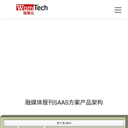
首页
产品
融媒体生产SAAS应用
最新活动
xpaper融媒体报刊
解决方案
Xedit融媒体采编
融媒体中心行业解决方案
支持与服务
XDMPS融媒体媒资管理
数据加工服务
教育行业融媒体中心解决方案
经典案例
XTP融媒体选题策划
集团企业融媒体中心解决方案
历史报刊数据库建设
合作伙伴
融媒体发布SAAS应用
广电行业融媒体中心解决方案
扫描加工服务
了解更多
xportal网站群
政府行业地市级融媒体中心解决方案
全息数据代加工服务
融媒体报刊SAAS方案产品架构
关于中栖梧桐云
xlearning云答题
融媒体中心应用解决方案
开发者资源
最新动态
舆情分析
xlearning云答题Saas解决方案
最佳实践
行业解读