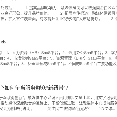
包括： 1. 提高品牌影响力：融媒体建设可以增强国企在公众
业良好形象，提升品牌价值。 2. 拓展宣传渠道：融媒体建设可
播，扩大宣传覆盖面，有效提升企业视野和扩大市场份额。 3. 体.
哪些
1、人力资源（HR）SaaS平台；2、通用办公SaaS平台；3、客
平台；4、市场营销SaaS平台；5、资源管理（ERP）SaaS平台；6、
服SaaS平台；8、及垂直领域SaaS平台。不同的SaaS平台主要功能
心如何争当服务群众“新纽带”？
于奉献勇创新”。融媒体中心采编人员用脚步丈量土地，用文字记录
在推动媒体深度融合的道路上，不断创新进取，让融媒体中心成为服
融安县为例进行说明。 关注民生 做沟通“连心桥” “通过你...