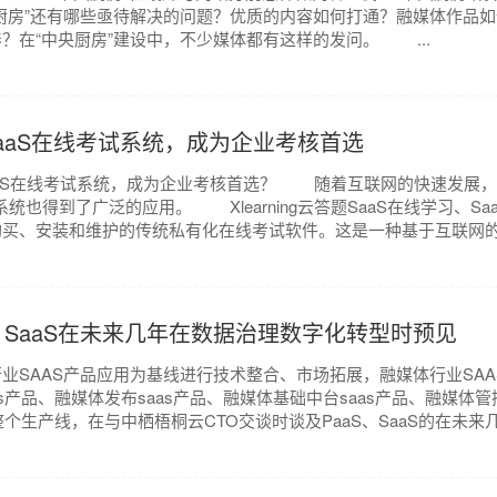
厨房”还有哪些亟待解决的问题？优质的内容如何打通？融媒体作品如
？在“中央厨房”建设中，不少媒体都有这样的发问。 ...
答题SaaS在线考试系统，成为企业考核首选
题SaaS在线考试系统，成为企业考核首选？ 随着互联网的快速发展，
统也得到了广泛的应用。 Xlearning云答题SaaS在线学习、Sa
购买、安装和维护的传统私有化在线考试软件。这是一种基于互联网
、SaaS在未来几年在数据治理数字化转型时预见
AAS产品应用为基线进行技术整合、市场拓展，融媒体行业SAA
s产品、融媒体发布saas产品、融媒体基础中台saas产品、融媒体管
整个生产线，在与中栖梧桐云CTO交谈时谈及PaaS、SaaS的在未来