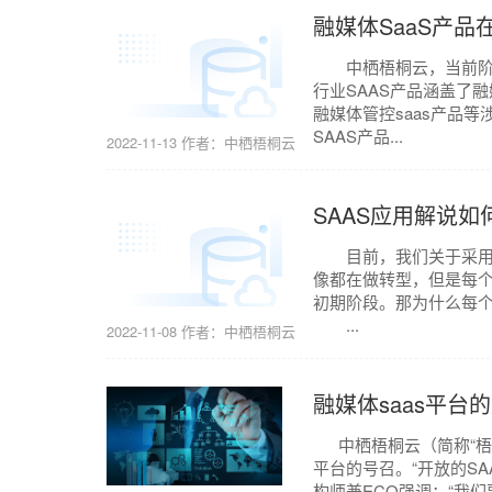
融媒体SaaS产
中栖梧桐云，当前阶段
行业SAAS产品涵盖了融
融媒体管控saas产品
SAAS产品...
2022-11-13
作者：中栖梧桐云
SAAS应用解说
目前，我们关于采用S
像都在做转型，但是每
初期阶段。那为什么每
...
2022-11-08
作者：中栖梧桐云
融媒体saas平
中栖梧桐云（简称“梧桐
平台的号召。“开放的S
构师兼ECO强调：“我