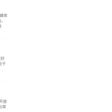
媒体
品、
业
家好
处于
。
开放
云架
.