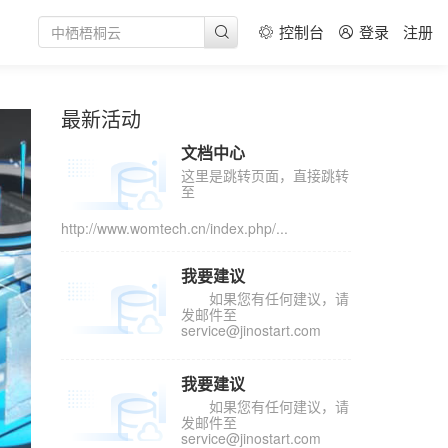
基础应用
中心通用解决方案
题
务
控制台
登录
注册
党建
ortal网站群解决方案
问题
赋能培训
体可视化
党建方案
问题
中心
最新活动
线索
报刊数据库建设方案
文档中心
加工方案
这里是跳转页面，直接跳转
至
出版方案
http://www.womtech.cn/index.php/...
媒体
服务
我要建议
如果您有任何建议，请
服务
发邮件至
service@jinostart.com
服务
我要建议
如果您有任何建议，请
发邮件至
service@jinostart.com