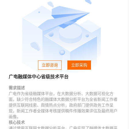
社会化媒体综合管理与发布
xpaper融媒体报刊SAAS解决方案
控制台
登录
注册
开发者资源
专家视窗
融媒体基础应用
Xedit融媒体采编SAAS解决方案
文档中心
增值服务
智慧党建
XTP融媒体选题策划SAAS解决方案
常见问题
伙伴赋能培训
融媒体可视化
舆情分析SAAS解决方案
财务问题
学习中心
新闻线索
XDMPS融媒体媒资管理SAAS解决方案
常见问题
基础服务
融媒体管控SAAS应用
社会化媒体综合管理与发布SAAS解决方案
文档中心
融媒体SAAS云服务权益
立即咨询
立即采购
数据加工SAAS解决方案
热点分析
综合知识库
自助服务
融媒体中心通用解决方案
广电融媒体中心省级技术平台
传播分析
融媒体基础应用SAAS产品文档
新手入门
需求描述
xportal网站群解决方案
融媒体发布SAAS产品文档
广电作为省级融媒体平台，在大数据分析、大数据可视化方
热门自助服务
智慧党建方案
面，缺少符合特色的融媒体大数据分析平台为全省新闻工作者
融媒体生产SAAS产品文档
提供互联网线索、舆情热点分析，政府部门提供政务工作呈
服务
历史报刊数据库建设方案
现，新闻工作者全媒体考核提供稿件传播效果评估及最终用户
画像。
扫描加工方案
基础服务
核心技术
通过使用互联网大数据分析平台，广电实现了融媒体大数据平