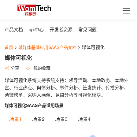
首页
产品
产品文档
api中心
开发者资源
常见问题
融媒体生产SAAS应用
最新活动
>
>
媒体可视化
首页
融媒体基础应用SAAS产品文档
xpaper融媒体报刊
解决方案
媒体可视化
Xedit融媒体采编
融媒体中心行业解决方案
支持与服务
分享
我的收藏
XDMPS融媒体媒资管理
数据加工服务
教育行业融媒体中心解决方案
经典案例
媒体可视化系统支持系统支持：领导活动、本地政务、本地外
XTP融媒体选题策划
集团企业融媒体中心解决方案
历史报刊数据库建设
合作伙伴
宣、行业热点、舆情分析、事件分析、签发统计、传播分析、
融媒体发布SAAS应用
两微榜单、采购人画像、竞媒分析等可视化模块。
广电行业融媒体中心解决方案
扫描加工服务
了解更多
xportal网站群
媒体可视化SAAS产品适用场景
政府行业地市级融媒体中心解决方案
全息数据代加工服务
关于中栖梧桐云
xlearning云答题
融媒体中心应用解决方案
开发者资源
场景1
场景2
场景3
场景4
最新动态
舆情分析
xlearning云答题Saas解决方案
最佳实践
行业解读