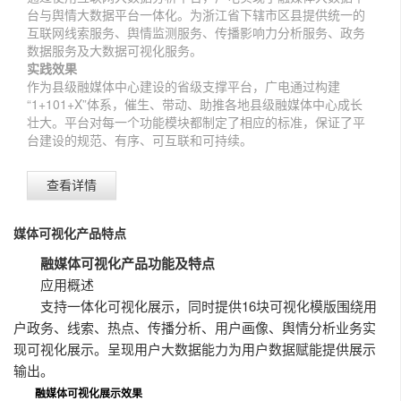
数字出版方案
增值服务
台与舆情大数据平台一体化。为浙江省下辖市区县提供统一的
互联网线索服务、舆情监测服务、传播影响力分析服务、政务
智慧媒体
自助服务
数据服务及大数据可视化服务。
实践效果
作为县级融媒体中心建设的省级支撑平台，广电通过构建
“1+101+X”体系，催生、带动、助推各地县级融媒体中心成长
壮大。平台对每一个功能模块都制定了相应的标准，保证了平
台建设的规范、有序、可互联和可持续。
查看详情
媒体可视化产品特点
融媒体可视化产品功能及特点
应用概述
支持一体化可视化展示，同时提供16块可视化模版围绕用
户政务、线索、热点、传播分析、用户画像、舆情分析业务实
现可视化展示。呈现用户大数据能力为用户数据赋能提供展示
输出。
融媒体可视化展示效果