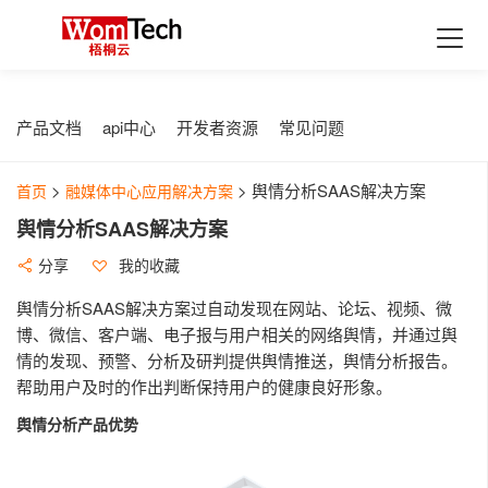
首页
产品
融媒体生产SAAS应用
最新活动
产品文档
api中心
开发者资源
常见问题
xpaper融媒体报刊
解决方案
>
>
舆情分析SAAS解决方案
首页
融媒体中心应用解决方案
Xedit融媒体采编
融媒体中心行业解决方案
支持与服务
舆情分析SAAS解决方案
XDMPS融媒体媒资管理
数据加工服务
教育行业融媒体中心解决方案
经典案例
分享
我的收藏
XTP融媒体选题策划
集团企业融媒体中心解决方案
历史报刊数据库建设
合作伙伴
舆情分析SAAS解决方案过自动发现在网站、论坛、视频、微
融媒体发布SAAS应用
博、微信、客户端、电子报与用户相关的网络舆情，并通过舆
广电行业融媒体中心解决方案
扫描加工服务
了解更多
情的发现、预警、分析及研判提供舆情推送，舆情分析报告。
xportal网站群
政府行业地市级融媒体中心解决方案
全息数据代加工服务
帮助用户及时的作出判断保持用户的健康良好形象。
关于中栖梧桐云
xlearning云答题
融媒体中心应用解决方案
开发者资源
舆情分析产品优势
最新动态
舆情分析
xlearning云答题Saas解决方案
最佳实践
行业解读