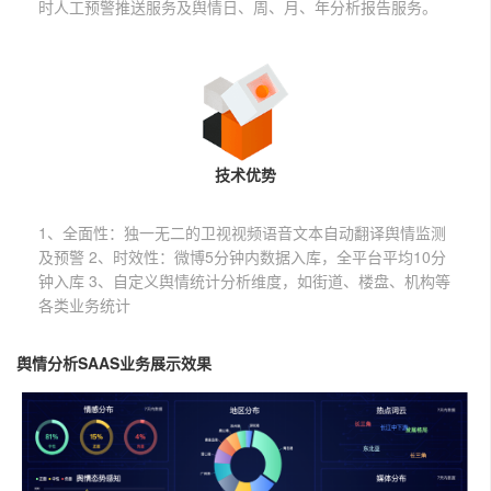
数字出版方案
增值服务
时人工预警推送服务及舆情日、周、月、年分析报告服务。
智慧媒体
自助服务
技术优势
1、全面性：独一无二的卫视视频语音文本自动翻译舆情监测
及预警 2、时效性：微博5分钟内数据入库，全平台平均10分
钟入库 3、自定义舆情统计分析维度，如街道、楼盘、机构等
各类业务统计
舆情分析SAAS业务展示效果