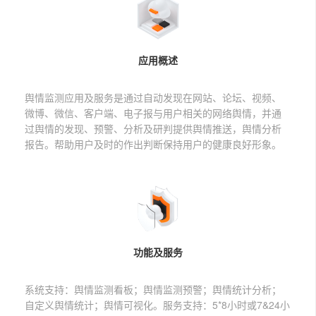
社会化媒体综合管理与发布
xpaper融媒体报刊SAAS解决方案
控制台
登录
注册
开发者资源
专家视窗
融媒体基础应用
Xedit融媒体采编SAAS解决方案
文档中心
增值服务
智慧党建
XTP融媒体选题策划SAAS解决方案
应用概述
常见问题
伙伴赋能培训
融媒体可视化
舆情分析SAAS解决方案
财务问题
舆情监测应用及服务是通过自动发现在网站、论坛、视频、
学习中心
新闻线索
XDMPS融媒体媒资管理SAAS解决方案
微博、微信、客户端、电子报与用户相关的网络舆情，并通
常见问题
基础服务
过舆情的发现、预警、分析及研判提供舆情推送，舆情分析
融媒体管控SAAS应用
社会化媒体综合管理与发布SAAS解决方案
文档中心
报告。帮助用户及时的作出判断保持用户的健康良好形象。
融媒体SAAS云服务权益
数据加工SAAS解决方案
热点分析
综合知识库
自助服务
融媒体中心通用解决方案
传播分析
融媒体基础应用SAAS产品文档
新手入门
xportal网站群解决方案
融媒体发布SAAS产品文档
热门自助服务
智慧党建方案
融媒体生产SAAS产品文档
功能及服务
服务
历史报刊数据库建设方案
系统支持：舆情监测看板；舆情监测预警；舆情统计分析；
扫描加工方案
基础服务
自定义舆情统计；舆情可视化。服务支持：5*8小时或7&24小