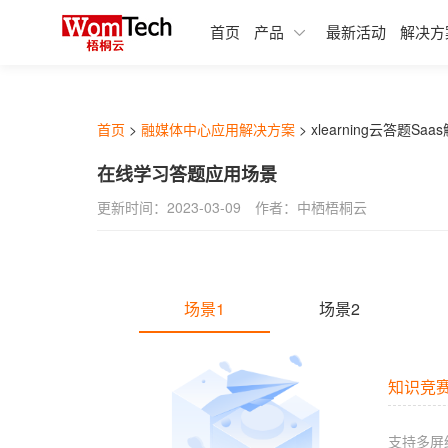
融媒体生产SAAS应用
融媒体中心行业解决方案
数据加工服务
关于中栖梧桐云
首页
产品
最新活动
解决方
在梧桐云SAAS市场，您可高效找到
xpaper融媒体报刊
教育行业融媒体中心解决方案
历史报刊数据库建设
体业务发展所需要的各类产品及服
Xedit融媒体采编
集团企业融媒体中心解决方案
扫描加工服务
桐云SAAS平台为您精选融媒体信息
设产品，保障您的服务质量和融媒
XDMPS融媒体媒资管理
广电行业融媒体中心解决方案
全息数据代加工服务
首页
>
融媒体中心应用解决方案
>
xlearning云答题Sa
进程。
文档中心
XTP融媒体选题策划
政府行业地市级融媒体中心解决
在线学习答题应用场景
点击>>了解更多
融媒体管控SAAS应用
更新时间：2023-03-09
作者：中栖梧桐云
综合知识库
基础服务
热点分析
融媒体基础应用SAAS产品文档
融媒体SAAS云服务权益
传播分析
融媒体发布SAAS产品文档
场景1
场景2
融媒体生产SAAS产品文档
知识竞
支持多屏