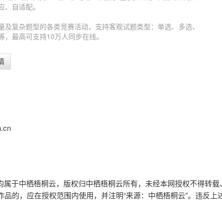
应、自适配。
量及复杂题型的各类竞赛活动，支持客观试题类型：单选、多选、
等，最高可支持10万人同步在线。
情
h.cn
权均属于中栖梧桐云，版权归
中栖梧桐云所有
，未经本网授权不得转载
作品的，应在授权范围内使用，并注明“来源：中栖梧桐云”。违反上