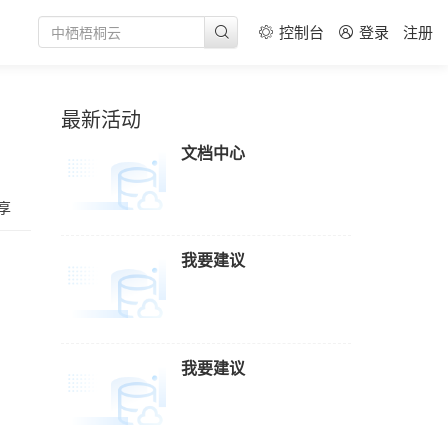
基础应用
中心通用解决方案
题
务
控制台
登录
注册
党建
ortal网站群解决方案
问题
赋能培训
体可视化
党建方案
问题
中心
最新活动
线索
报刊数据库建设方案
文档中心
加工方案
出版方案
享
媒体
我要建议
服务
服务
服务
我要建议