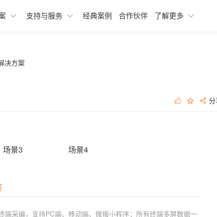
融媒体发布SAAS应用
融媒体中心应用解决方案
开发者资源
最新动态
融媒体
融媒体
常见问
增值服
案
支持与服务
经典案例
合作伙伴
了解更多
融媒
xportal网站群
xlearning云答题Saas解决方案
最佳实践
行业解读
智慧
xp
财务
伙伴
务。梧
xlearning云答题
xpaper融媒体报刊SAAS解决方案
开发者资源
专家视窗
融媒
智慧
常见
学习
化建
体建设
舆情分析
Xedit融媒体采编SAAS解决方案
文档中心
新闻
历史
as解决方案
方案
社会化媒体综合管理与发布
XTP融媒体选题策划SAAS解决方案
扫描
舆情分析SAAS解决方案
数字
分
自助服务
服务
XDMPS融媒体媒资管理SAAS解决方案
智慧
新手入门
基础
社会化媒体综合管理与发布SAAS解决方
热门自助服务
增值
数据加工SAAS解决方案
案
场景3
场景4
自助
赛
终端采编，支持PC端、移动端、微报小程序；所有终端多屏数据一