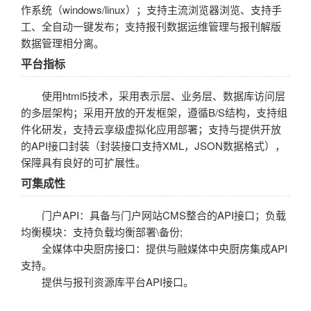
数字出版方案
增值服务
作系统（windows/linux）；支持主流浏览器浏览、支持手
工、全自动一键发布；支持报刊数据运维管理与报刊解版
智慧媒体
自助服务
数据管理相分离。
平台指标
使用html5技术，采用表示层、业务层、数据库访问层
的多层架构；采用开放的开发框架，遵循B/S结构，支持组
件化研发，支持云享级虚拟化应用部署；支持与提供开放
的API接口封装（封装接口支持XML，JSON数据格式），
保障具有良好的可扩展性。
可集成性
门户API：具备与门户网站CMS整合的API接口；负载
均衡模块：支持负载均衡部署\备份;
全媒体中央厨房接口：提供与融媒体中央厨房集成API
支持。
提供与报刊资源库平台API接口。