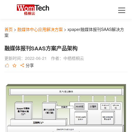
首页
产品
首页
>
融媒体中心应用解决方案
>
xpaper融媒体报刊SAAS解决方
融媒体生产SAAS应用
最新活动
案
xpaper融媒体报刊
解决方案
融媒体报刊SAAS方案产品架构
Xedit融媒体采编
融媒体中心行业解决方案
支持与服务
更新时间：2022-06-21
作者：中栖梧桐云
分享
XDMPS融媒体媒资管理
数据加工服务
教育行业融媒体中心解决方案
经典案例
XTP融媒体选题策划
集团企业融媒体中心解决方案
历史报刊数据库建设
合作伙伴
融媒体发布SAAS应用
广电行业融媒体中心解决方案
扫描加工服务
了解更多
xportal网站群
政府行业地市级融媒体中心解决方案
全息数据代加工服务
关于中栖梧桐云
xlearning云答题
融媒体中心应用解决方案
开发者资源
最新动态
舆情分析
xlearning云答题Saas解决方案
最佳实践
行业解读