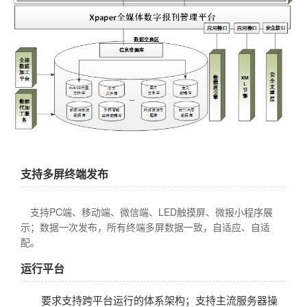
社会化媒体综合管理与发布
xpaper融媒体报刊SAAS解决方案
控制台
登录
注册
开发者资源
专家视窗
融媒体基础应用
Xedit融媒体采编SAAS解决方案
文档中心
增值服务
智慧党建
XTP融媒体选题策划SAAS解决方案
常见问题
伙伴赋能培训
融媒体可视化
舆情分析SAAS解决方案
财务问题
学习中心
新闻线索
XDMPS融媒体媒资管理SAAS解决方案
常见问题
基础服务
融媒体管控SAAS应用
社会化媒体综合管理与发布SAAS解决方案
文档中心
融媒体SAAS云服务权益
数据加工SAAS解决方案
热点分析
综合知识库
支持多屏终端发布
自助服务
融媒体中心通用解决方案
传播分析
融媒体基础应用SAAS产品文档
新手入门
xportal网站群解决方案
支持PC端、移动端、微信端、LED触摸屏、微报小程序展
融媒体发布SAAS产品文档
示；数据一次发布，所有终端多屏数据一致，自适应、自适
热门自助服务
智慧党建方案
融媒体生产SAAS产品文档
配。
服务
历史报刊数据库建设方案
运行平台
扫描加工方案
基础服务
要求支持跨平台运行的体系架构；支持主流服务器操