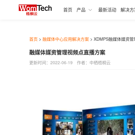
融媒体生产SAAS应用
融媒体中心行业解决方案
数据加工服务
关于中栖梧桐云
首页
产品
最新活动
解决方
在梧桐云SAAS市场，您可高效找到
xpaper融媒体报刊
教育行业融媒体中心解决方案
历史报刊数据库建设
体业务发展所需要的各类产品及服
Xedit融媒体采编
集团企业融媒体中心解决方案
扫描加工服务
桐云SAAS平台为您精选融媒体信息
设产品，保障您的服务质量和融媒
XDMPS融媒体媒资管理
广电行业融媒体中心解决方案
全息数据代加工服务
首页
>
融媒体中心应用解决方案
>
XDMPS融媒体媒资管
进程。
文档中心
XTP融媒体选题策划
政府行业地市级融媒体中心解决
融媒体媒资管理视频点直播方案
点击>>了解更多
融媒体管控SAAS应用
更新时间：2022-06-19
作者：中栖梧桐云
综合知识库
基础服务
热点分析
融媒体基础应用SAAS产品文档
融媒体SAAS云服务权益
传播分析
融媒体发布SAAS产品文档
融媒体生产SAAS产品文档