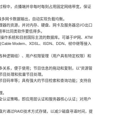
程中，点播端并非每时每刻占用固定网络带宽，保证
器多网卡数据输出，自动实现负载均衡。
器的资源，并对内存、硬盘、网卡及服务器总I/O出口
用率比同类软件要低得多。
网络操作系统和目前国际主流的数据库。可基于IP网、ATM
le Modem、XDSL、ISDN、DDN、帧中继等接入
种逻辑组）、用户权限管理（用户具有特定权限）和
关系，便于使用；节目信息的拖动和复制，以"资源管
节目处理和批量节目处理。
目码率等；具有强大的节目检索和查询功能；支持自
理。
认证策略，即应用层认证和服务器核心认证；对用户
片通过RAID技术方式存储，以减少磁盘寻道时间，提