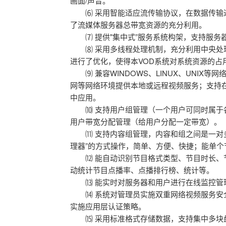
画面/声音。
⑹ 采用智能适应流传输协议，在数据传输过
了流媒体服务器总带宽资源的充分利用。
⑺ 提供"集中式”服务系统构架，支持服务
⑻ 采用多线程处理机制，充分利用中央处理
进行了优化，使得本VOD系统对系统资源的占
⑼ 兼容WINDOWS、LINUX、UNIX等
网等网络环境提供本地或远程视频服务；支持在Cab
中应用。
⑽ 支持用户组管理（一个用户可同时属于各
用户带宽分配管理（给用户分配一定带宽）。
⑾ 支持内容组管理，内容和组之间是一对多
理器”的方式操作，简单、方便、快捷；能单个
⑿ 能自动识别节目格式类型、节目时长、节
动统计节目点播率、点播排行榜、统计等。
⒀ 能实时对服务器和用户进行在线监控管
⒁ 系统对管理员实施双重网络视频服务安全
实施应用层认证策略。
⒂ 采用标准格式存储数据，支持集中多块盘