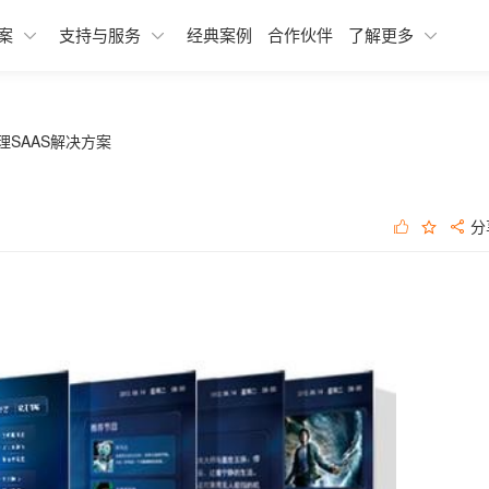
融媒体发布SAAS应用
融媒体中心应用解决方案
开发者资源
最新动态
融媒体
融媒体
常见问
增值服
案
支持与服务
经典案例
合作伙伴
了解更多
融媒
xportal网站群
xlearning云答题Saas解决方案
最佳实践
行业解读
智慧
xp
财务
伙伴
务。梧
xlearning云答题
xpaper融媒体报刊SAAS解决方案
开发者资源
专家视窗
融媒
智慧
常见
学习
化建
体建设
舆情分析
Xedit融媒体采编SAAS解决方案
文档中心
新闻
历史
理SAAS解决方案
方案
社会化媒体综合管理与发布
XTP融媒体选题策划SAAS解决方案
扫描
舆情分析SAAS解决方案
数字
分
自助服务
服务
XDMPS融媒体媒资管理SAAS解决方案
智慧
新手入门
基础
社会化媒体综合管理与发布SAAS解决方
热门自助服务
增值
数据加工SAAS解决方案
案
自助