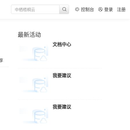
基础应用
中心通用解决方案
题
务
控制台
登录
注册
党建
ortal网站群解决方案
问题
赋能培训
体可视化
党建方案
问题
中心
最新活动
线索
报刊数据库建设方案
文档中心
加工方案
出版方案
享
媒体
我要建议
服务
服务
服务
我要建议